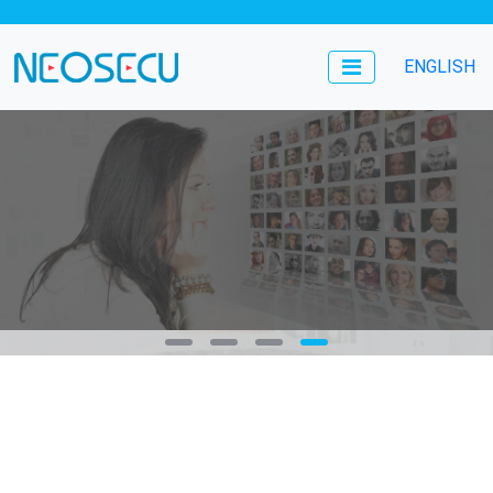
ENGLISH
WORLD'S LEADING
Face recognition for Industries
We are a company specializing in developing facial recognition
algorithms and play a leading role in the industry.
LEARN MORE